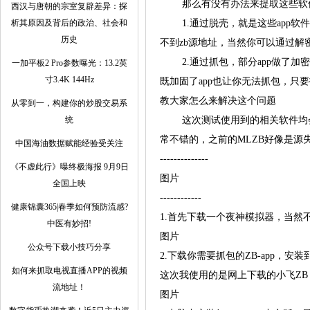
那么有没有办法来提取这些软件的
西汉与唐朝的宗室复辟差异：探
析其原因及背后的政治、社会和
1.通过脱壳，就是这些app软
历史
不到zb源地址，当然你可以通过解密
2.通过抓包，部分app做了加密但
一加平板2 Pro参数曝光：13.2英
寸3.4K 144Hz
既加固了app也让你无法抓包，只
教大家怎么来解决这个问题
从零到一，构建你的炒股交易系
统
这次测试使用到的相关软件均会分
常不错的，之前的MLZB好像是源
中国海油数据赋能经验受关注
--------------
《不虚此行》曝终极海报 9月9日
图片
全国上映
------------
健康锦囊365|春季如何预防流感?
1.首先下载一个夜神模拟器，当
中医有妙招!
图片
公众号下载小技巧分享
2.下载你需要抓包的ZB-app，安
如何来抓取电视直播APP的视频
这次我使用的是网上下载的小飞Z
流地址！
图片