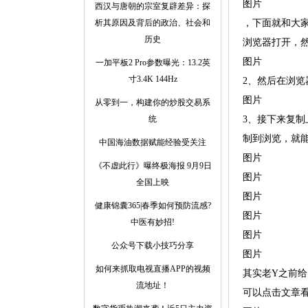
图片
西汉与唐朝的宗室复辟差异：探
析其原因及背后的政治、社会和
，下面就和大
历史
浏览器打开，然
图片
一加平板2 Pro参数曝光：13.2英
寸3.4K 144Hz
2、然后在浏览器
图片
从零到一，构建你的炒股交易系
统
3、接下来复制上一
制到浏览，就
中国海油数据赋能经验受关注
图片
《不虚此行》曝终极海报 9月9日
图片
全国上映
图片
健康锦囊365|春季如何预防流感?
图片
中医有妙招!
图片
公众号下载小技巧分享
图片
如何来抓取电视直播APP的视频
其实老Y之前
流地址！
可以点击文章