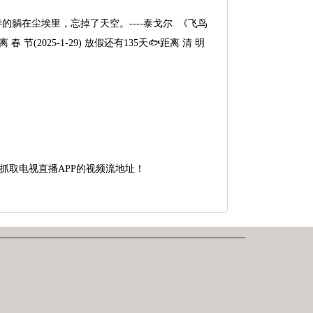
躺在尘埃里，忘掉了天空。----泰戈尔 《飞鸟
 春 节(2025-1-29) 放假还有135天🐟距离 清 明
抓取电视直播APP的视频流地址！