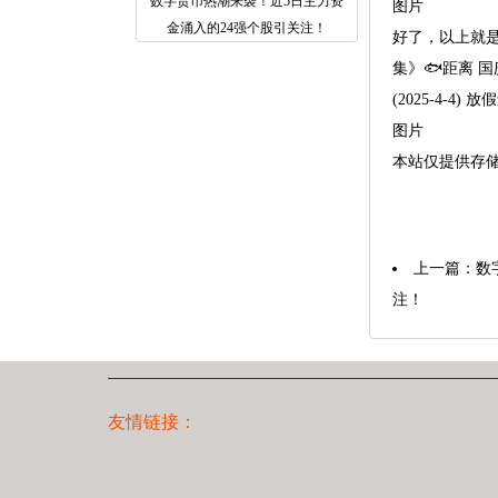
数字货币热潮来袭！近5日主力资
图片
金涌入的24强个股引关注！
好了，以上就是
集》🐟距离 国庆节
(2025-4-4) 
图片
本站仅提供存
上一篇：
数
注！
友情链接：