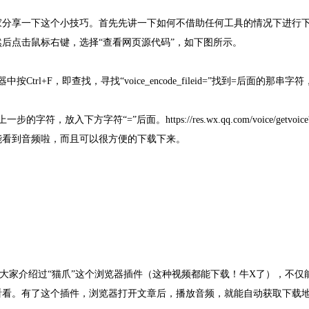
家分享一下这个小技巧。首先先讲一下如何不借助任何工具的情况下进行下
后点击鼠标右键，选择“查看网页源代码”，如下图所示。
中按Ctrl+F，即查找，寻找“voice_encode_fileid=”找到=后面
步的字符，放入下方字符“=”后面。https://res.wx.qq.com/voice/get
能看到音频啦，而且可以很方便的下载下来。
给大家介绍过“猫爪”这个浏览器插件（这种视频都能下载！牛X了），不
看看。有了这个插件，浏览器打开文章后，播放音频，就能自动获取下载