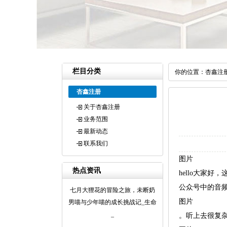
栏目分类
你的位置：
杏鑫注
杏鑫注册
关于杏鑫注册
业务范围
最新动态
联系我们
图片
热点资讯
hello大家
公众号中的音
七月大狸花的冒险之旅，未断奶
图片
男喵与少年喵的成长挑战记_生命
_
。听上去很复